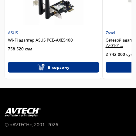
ASUS
Zyxel
Wi-Fi адаптер ASUS PCE-AXE5400
Сетевой адапт
ZZ0101...
758 520
сум
2 742 000
сум
В корзину
© «AVTECH», 2001–
2026