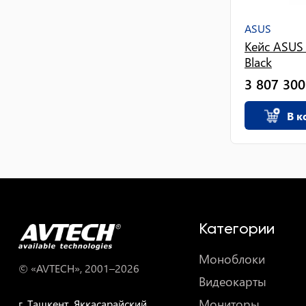
ASUS
Кейс ASUS
Black
3 807 300
В к
Категории
Моноблоки
© «AVTECH», 2001–
2026
Видеокарты
Мониторы
г. Ташкент, Яккасарайский