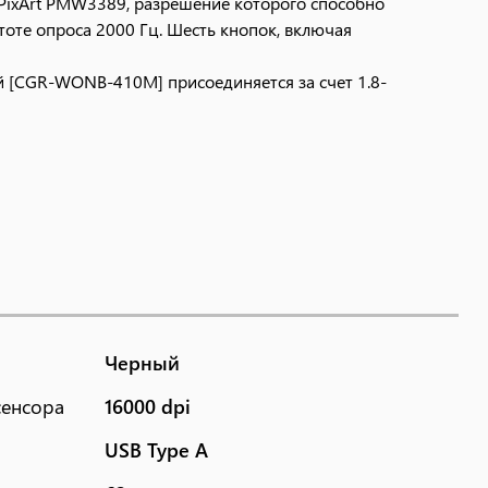
 PixArt PMW3389, разрешение которого способно
тоте опроса 2000 Гц. Шесть кнопок, включая
й [CGR-WONB-410M] присоединяется за счет 1.8-
Черный
сенсора
16000 dpi
USB Type A