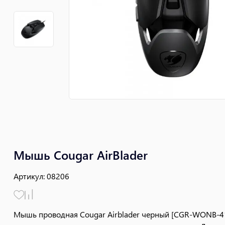
Мышь Cougar AirBlader
Артикул
:
08206
Мышь проводная Cougar Airblader черный [CGR-WONB-410