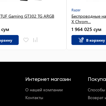
Razer
 TUF Gaming GT302 TG ARGB
Беспроводные на
X Chrom...
сум
1 964 025
сум
орзину
В корзину
Интернет магазин
Покупа
О нашей компании
Способы 
Контакты
Возврат 