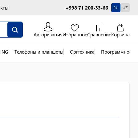
акты
+998 71 200-33-66
RU
UZ
Авторизация
Избранное
Сравнение
Корзина
ING
Телефоны и планшеты
Оргтехника
Программное об