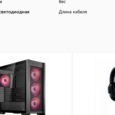
м
Вес
светодиодная
Длина кабеля