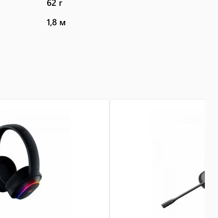
62 г
1,8 м