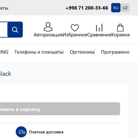
акты
+998 71 200-33-66
RU
UZ
Авторизация
Избранное
Сравнение
Корзина
ING
Телефоны и планшеты
Оргтехника
Программное об
lack
авить в корзину
Платная доставка