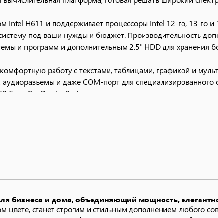
Intel H611 и поддерживает процессоры Intel 12-го, 13-го и
ь систему под ваши нужды и бюджет. Производительность до
стемы и программ и дополнительным 2.5" HDD для хранения 
 комфортную работу с текстами, таблицами, графикой и мул
MI, аудиоразъемы и даже COM-порт для специализированного 
 Type-C и DisplayPort.
коммуникации: выдвижная веб-камера 5 Мп со встроенным 
евой адаптер и модули Wi-Fi/BT. Дополнительно можно устано
жете выбрать не только комплектацию (объем памяти, накоп
до Windows 11 Pro с расширенными сетевыми функциями.
, производительность и аккуратная интеграция.
я бизнеса и дома, объединяющий мощность, элегантн
 цвете, станет строгим и стильным дополнением любого совр
пактность, наличие COM-порта для медоборудования и гиги