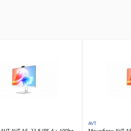
AVT
VT AVT A5, 23.8 IPS A+ 100hz
Моноблок AVT A5,