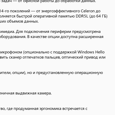
 задач — от офисной работы до обработки данных.
 14-го поколений — от энергоэффективного Celeron до
во, где продуманная эргономика встречается с
олняется быстрой оперативной памятью DDR5L (до 64 ГБ)
ших объемов данных.
ьтимедиа. Для подключения периферии предусмотрена
оборудования. В качестве опции доступна расширенная
микрофоном (опционально с поддержкой Windows Hello
вить сканер отпечатков пальцев, оптический привод или
ители, опции), но и предустановленную операционную
еничная выдвижная камера.
во, где продуманная эргономика встречается с