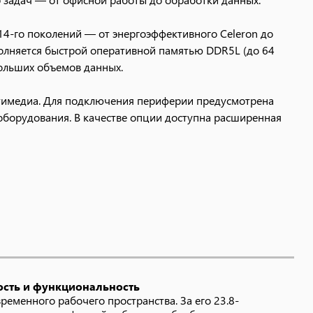
 14-го поколений — от энергоэффективного Celeron до
полняется быстрой оперативной памятью DDR5L (до 64
больших объемов данных.
ьтимедиа. Для подключения периферии предусмотрена
оборудования. В качестве опции доступна расширенная
микрофоном (опционально с поддержкой Windows Hello
вить сканер отпечатков пальцев, оптический привод или
ители, опции), но и предустановленную операционную
ость и функциональность
еменного рабочего пространства. За его 23.8-
еничная выдвижная камера.