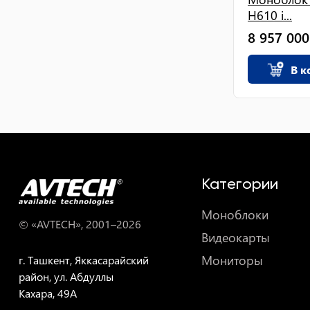
H610 i...
8 957 000
В к
Категории
Моноблоки
© «AVTECH», 2001–
2026
Видеокарты
Мониторы
г. Ташкент, Яккасарайский
район, ул. Абдуллы
Кахара, 49A