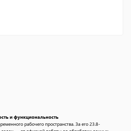
ость и функциональность
еменного рабочего пространства. За его 23.8-
 задач — от офисной работы до обработки данных.