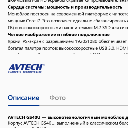
Сердце системы: мощность и производительность
Моноблок построен на современной платформе с чипсетом 
мощных Core i7. Это позволяет идеально сбалансироват
ГБ) и высокоскоростными накопителями: M.2 SSD для си
Четкое изображение и гибкое подключение
Яркий IPS-экран с разрешением 1920x1080 обеспечивает
богатая палитра портов: высокоскоростные USB 3.0, HD
платформа на базе материнской платы ASUS с портами USB
Все для комфортной работы
Моноблок оснащен всем необходимым для современной 
для безопасного входа), стереодинамики, гигабитный сет
более продвинутые адаптеры Wi-Fi 6/7.
Индивидуальная конфигурация
Описание
Фото
AVTECH GS40U предлагает максимальную гибкость. Вы мо
систему: от модели без ОС для корпоративных решений 
Идеальное решение для:
Офисов и корпоративных рабочих мест
— надежность
AVTECH GS40U — высокотехнологичный моноблок дл
Корпус AVTECH GS40U, выполненный в классическом белом
Образовательных и медицинских учреждений
— ком