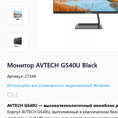
Монитор AVTECH GS40U Black
Артикул
:
27346
Используйте все возможности лицензионной Windows
:
AVTECH GS40U — высокотехнологичный моноблок дл
Корпус AVTECH GS40U, выполненный в классическом белом
дюймовым Full HD экраном скрывается производительная