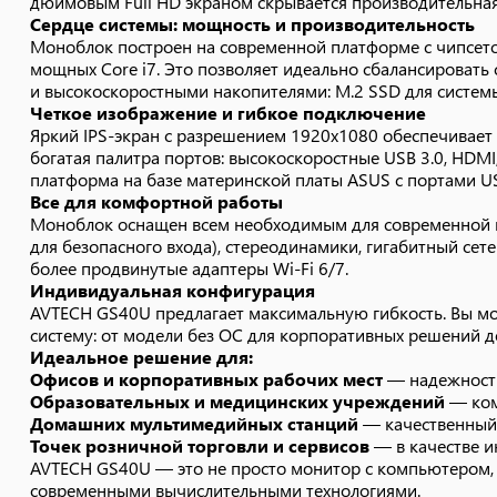
дюймовым Full HD экраном скрывается производительная
Домашних мультимедийных станций
— качественный 
Сердце системы: мощность и производительность
Точек розничной торговли и сервисов
— в качестве и
Моноблок построен на современной платформе с чипсетом 
AVTECH GS40U — это не просто монитор с компьютером, э
мощных Core i7. Это позволяет идеально сбалансироват
современными вычислительными технологиями.
и высокоскоростными накопителями: M.2 SSD для систем
Четкое изображение и гибкое подключение
Яркий IPS-экран с разрешением 1920x1080 обеспечивает
богатая палитра портов: высокоскоростные USB 3.0, HD
платформа на базе материнской платы ASUS с портами USB
Все для комфортной работы
Моноблок оснащен всем необходимым для современной 
для безопасного входа), стереодинамики, гигабитный сет
более продвинутые адаптеры Wi-Fi 6/7.
Индивидуальная конфигурация
AVTECH GS40U предлагает максимальную гибкость. Вы мо
систему: от модели без ОС для корпоративных решений 
Идеальное решение для:
Офисов и корпоративных рабочих мест
— надежность
Образовательных и медицинских учреждений
— ком
Домашних мультимедийных станций
— качественный 
Точек розничной торговли и сервисов
— в качестве и
AVTECH GS40U — это не просто монитор с компьютером, э
современными вычислительными технологиями.