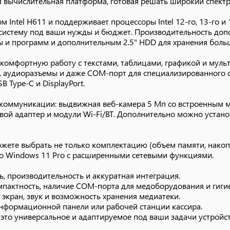
 вычислительная платформа, готовая решать широкий спектр
экран, звук и возможность хранения медиатеки.
нформационной панели или рабочей станции кассира.
Intel H611 и поддерживает процессоры Intel 12-го, 13-го и
то универсальное и адаптируемое под ваши задачи устройст
ь систему под ваши нужды и бюджет. Производительность доп
ы и программ и дополнительным 2.5" HDD для хранения боль
 комфортную работу с текстами, таблицами, графикой и мул
MI, аудиоразъемы и даже COM-порт для специализированного 
 Type-C и DisplayPort.
коммуникации: выдвижная веб-камера 5 Мп со встроенным 
евой адаптер и модули Wi-Fi/BT. Дополнительно можно устано
жете выбрать не только комплектацию (объем памяти, накоп
до Windows 11 Pro с расширенными сетевыми функциями.
, производительность и аккуратная интеграция.
пактность, наличие COM-порта для медоборудования и гиги
экран, звук и возможность хранения медиатеки.
нформационной панели или рабочей станции кассира.
то универсальное и адаптируемое под ваши задачи устройст