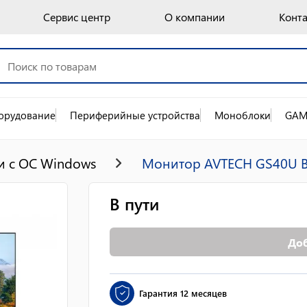
Сервис центр
О компании
Конт
орудование
Периферийные устройства
Моноблоки
GAM
 с OC Windows
Монитор AVTECH GS40U B
В пути
Доб
Гарантия
12 месяцев