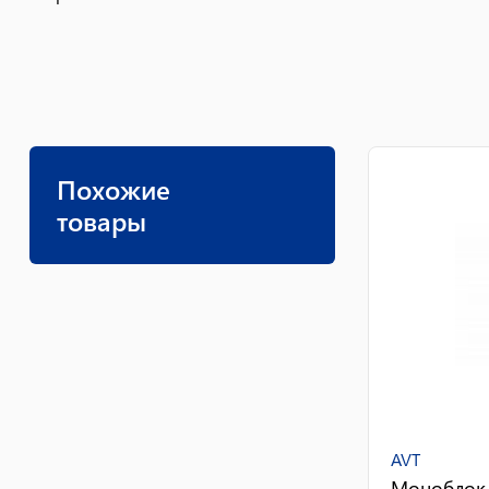
Похожие
товары
AVT
Моноблок A