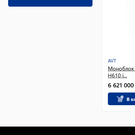
AVT
Моноблок A
H610 i...
6 621 000
В к