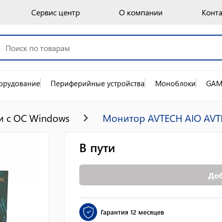
Сервис центр
О компании
Конт
орудование
Периферийные устройства
Моноблоки
GAM
 с OC Windows
Монитор AVTECH AIO AVTE
В пути
Доб
Гарантия
12 месяцев