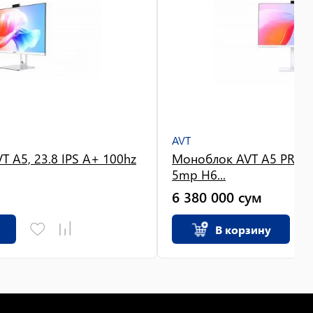
AVT
 A5, 23.8 IPS A+ 100hz
Моноблок AVT A5 PRO, 2
5mp H6...
6 380 000
сум
В корзину