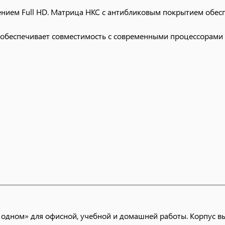
ением Full HD. Матрица HKC с антибликовым покрытием обе
о обеспечивает совместимость с современными процессорами 
станции, надёжность и современный дизайн.
 одном» для офисной, учебной и домашней работы. Корпус в