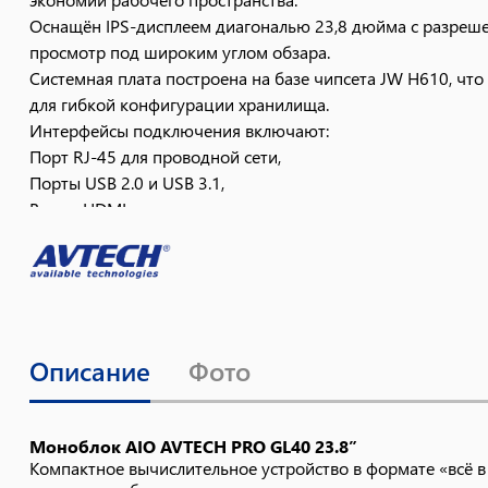
Оснащён IPS-дисплеем диагональю 23,8 дюйма с разреш
просмотр под широким углом обзара.
Системная плата построена на базе чипсета JW H610, чт
для гибкой конфигурации хранилища.
Интерфейсы подключения включают:
Порт RJ-45 для проводной сети,
Порты USB 2.0 и USB 3.1,
Выход HDMI,
Аудиоразъём,
Слот для карт памяти SD.
Устройство сочетает функциональность базовой рабочей 
Описание
Фото
Моноблок AIO AVTECH PRO GL40 23.8”
Компактное вычислительное устройство в формате «всё в