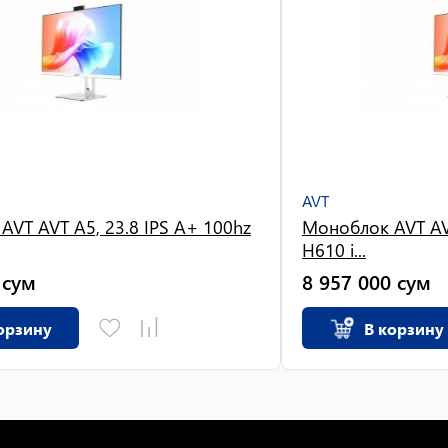
AVT
VT AVT A5, 23.8 IPS A+ 100hz
Моноблок AVT AVT
H610 i...
сум
8 957 000
сум
орзину
В корзину