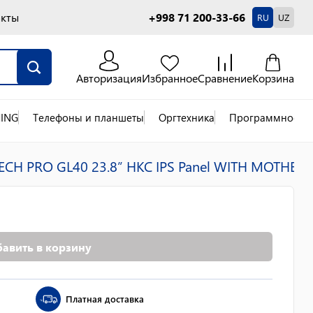
акты
+998 71 200-33-66
RU
UZ
Авторизация
Избранное
Сравнение
Корзина
ING
Телефоны и планшеты
Оргтехника
Программное об
CH PRO GL40 23.8” HKC IPS Panel WITH MOTHERB
авить в корзину
Платная доставка