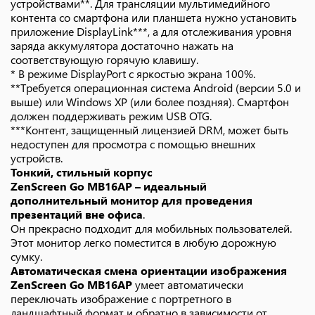
устройствами**. Для трансляции мультимедийного
контента со смартфона или планшета нужно установить
приложение DisplayLink***, а для отслеживания уровня
заряда аккумулятора достаточно нажать на
соответствующую горячую клавишу.
* В режиме DisplayPort с яркостью экрана 100%.
**Требуется операционная система Android (версии 5.0 и
выше) или Windows XP (или более поздняя). Смартфон
должен поддерживать режим USB OTG.
***Контент, защищенный лицензией DRM, может быть
недоступен для просмотра с помощью внешних
устройств.
Тонкий, стильный корпус
ZenScreen Go MB16AP – идеальный
дополнительный монитор для проведения
презентаций вне офиса
.
Он прекрасно подходит для мобильных пользователей.
Этот монитор легко поместится в любую дорожную
сумку.
Автоматическая смена ориентации изображения
ZenScreen Go MB16AP
умеет автоматически
переключать изображение с портретного в
ландшафтный формат и обратно в зависимости от