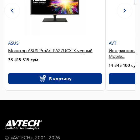
ASUS
AVT
Монитор ASUS ProArt PA27UCX-K черный
Интерактивная 
Mobile...
33 415 515
сум
14 345 100
сум
В корзину
© «AVTECH», 2001–
2026