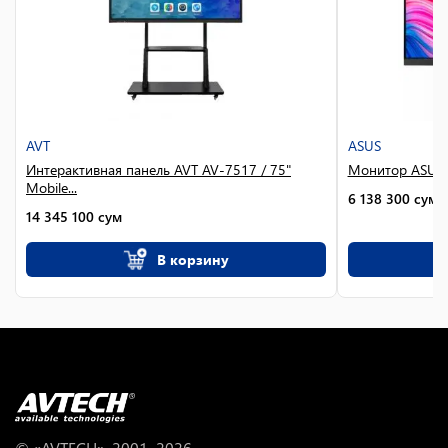
AVT
ASUS
Интерактивная панель AVT AV-7517 / 75"
Монитор ASUS 
Mobile...
6 138 300
сум
14 345 100
сум
В корзину
© «AVTECH», 2001–
2026