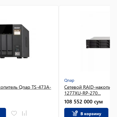
Qnap
копитель Qnap TS-473A-
Сетевой RAID-накопител
1277XU-RP-270...
108 552 000
сум
В корзину