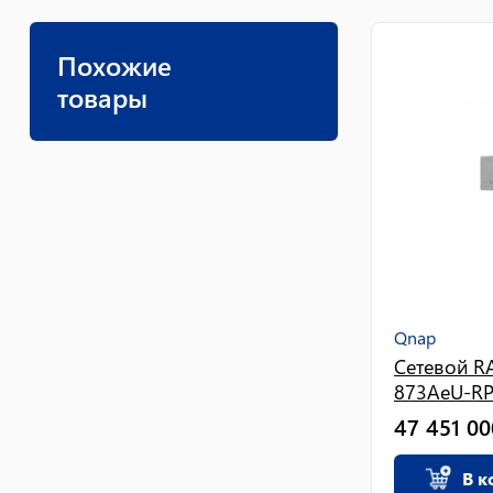
Похожие
товары
Qnap
Сетевой R
873AeU-RP
47 451 00
В к