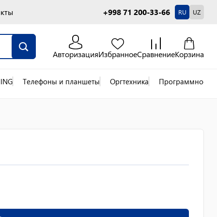
акты
+998 71 200-33-66
RU
UZ
Авторизация
Избранное
Сравнение
Корзина
ING
Телефоны и планшеты
Оргтехника
Программное об