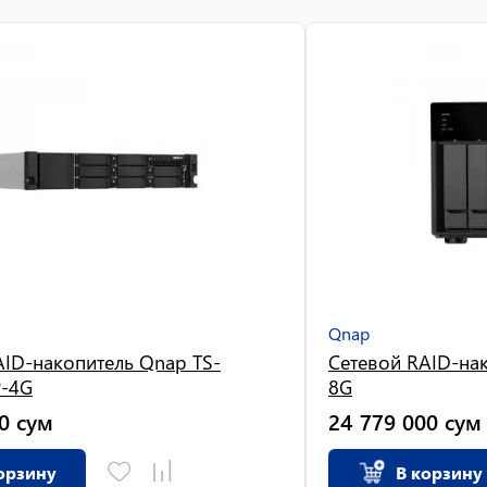
Qnap
AID-накопитель Qnap TS-
Сетевой RAID-на
-4G
8G
0
сум
24 779 000
сум
орзину
В корзину