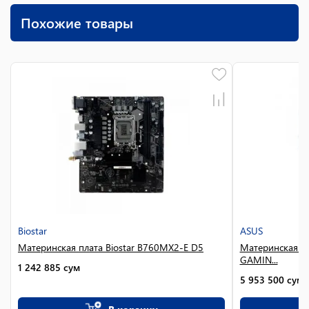
Похожие товары
Biostar
ASUS
Материнская плата Biostar B760MX2-E D5
Материнская п
GAMIN...
1 242 885
сум
5 953 500
сум