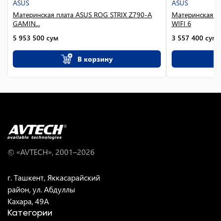
ASUS
ASUS
Материнская плата ASUS ROG STRIX Z790-A
Материнская п
GAMIN...
WIFI 6
5 953 500
сум
3 557 400
сум
В корзину
© «AVTECH», 2001–
2026
г. Ташкент, Яккасарайский
район, ул. Абдуллы
Кахара, 49A
Категории