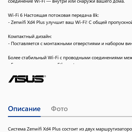
соединение Wi-Fi — внутри или снаружи вашего дома.
Wi-Fi 6 Настоящая потоковая передача 8k:
- Zenwifi Xd4 Plus улучшит ваш Wi-Fi! С общей пропускно
Компактный дизайн:
- Поставляется с монтажными отверстиями и набором вин
Более стабильный Wi-Fi с проводными соединениями меж
- Если у вас есть порты Ethernet в стенах, вы можете нас
ваших беспроводных устройств для еще более стабильно
Описание
Фото
Система Zenwifi Xd4 Plus состоит из двух маршрутизато