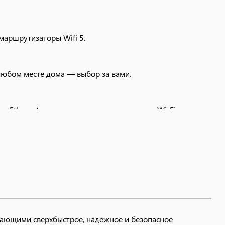
 маршрутизаторы Wifi 5.
 любом месте дома — выбор за вами.
ния Ethernet, зарезервировав все диапазоны Wi-Fi для
ивающими сверхбыстрое, надежное и безопасное