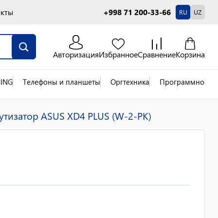
акты
+998 71 200-33-66
RU
UZ
Авторизация
Избранное
Сравнение
Корзина
ING
Телефоны и планшеты
Оргтехника
Программное об
тизатор ASUS XD4 PLUS (W-2-PK)