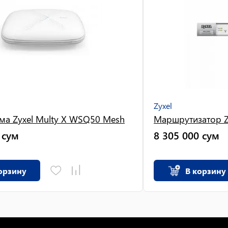
Zyxel
ема Zyxel Multy X WSQ50 Mesh
Маршрутизатор Z
сум
8 305 000
сум
орзину
В корзину