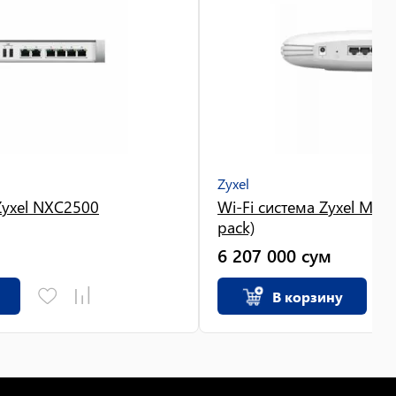
Zyxel
yxel NXC2500
Wi-Fi система Zyxel Mul
pack)
6 207 000
сум
В корзину