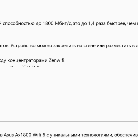
й способностью до 1800 Мбит/с, это до 1,4 раза быстрее, чем
тов. Устройство можно закрепить на стене или разместить в
ду концентраторами Zenwifi:
троить Zenwifi Xd4 Plus на использование транзитного соедине
го и надежного подключения.
ров Asus Ax1800 Wifi 6 с уникальными технологиями, обеспеч