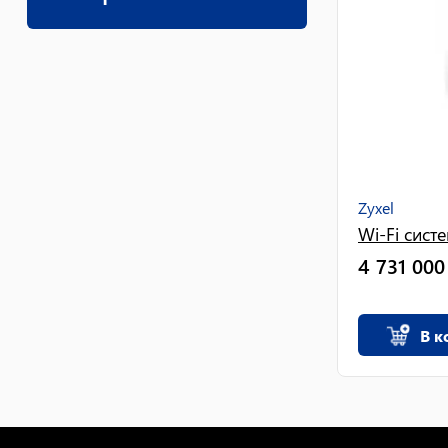
Zyxel
Wi-Fi сист
4 731 000
В к