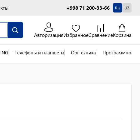
акты
+998 71 200-33-66
RU
UZ
Авторизация
Избранное
Сравнение
Корзина
ING
Телефоны и планшеты
Оргтехника
Программное об