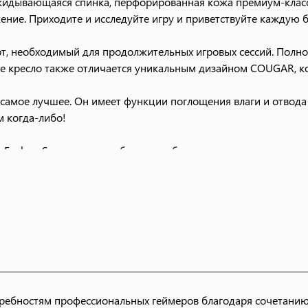
откидывающаяся спинка, перфорированная кожа премиум-клас
ние. Приходите и исследуйте игру и приветствуйте каждую б
, необходимый для продолжительных игровых сессий. Полно
ое кресло также отличается уникальным дизайном COUGAR, ко
 самое лучшее. Он имеет функции поглощения влаги и отвода 
м когда-либо!
xplore S включает в себя две удобные подушки для головы и
требностям профессиональных геймеров благодаря сочетанию