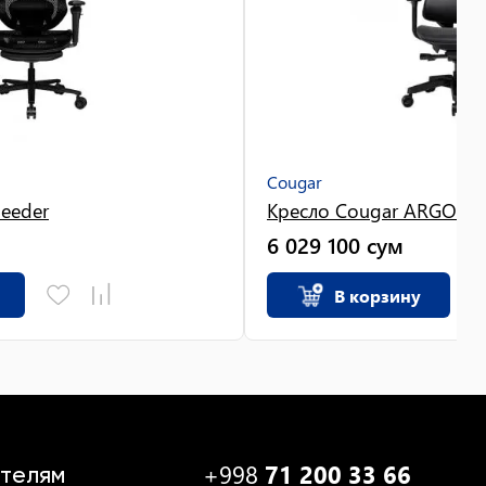
Cougar
eeder
Кресло Cougar ARGO On
6 029 100
сум
В корзину
+998
71 200 33 66
телям