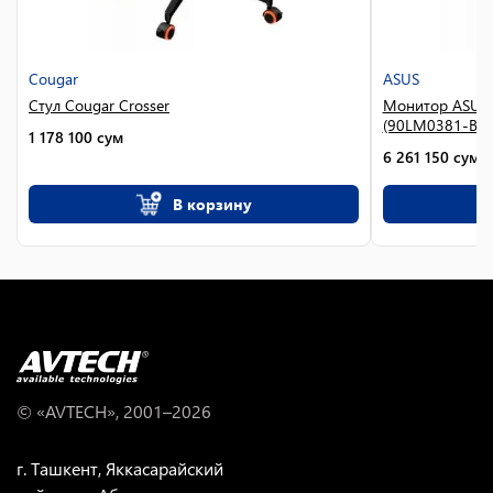
Cougar
ASUS
Стул Cougar Crosser
Монитор ASUS 
(90LM0381-B0..
1 178 100
сум
6 261 150
сум
В корзину
© «AVTECH», 2001–
2026
г. Ташкент, Яккасарайский