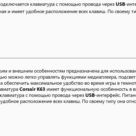
 Подключается клавиатура с помощью провода через
USB
-инт
ая и имеет удобное расположение всех клавиш. По своему тип
ским и внешним особенностям предназначена для использов
щью можно легко управлять функциями медиаплеера, подсве
а обеспечить максимальное удобство во время игры в темноте
лавиатура
Corsair K63
имеет функциональную особенность в в
я клавиатура с помощью провода через
USB
-интерфейс. Питан
удобное расположение всех клавиш. По своему типу она отно