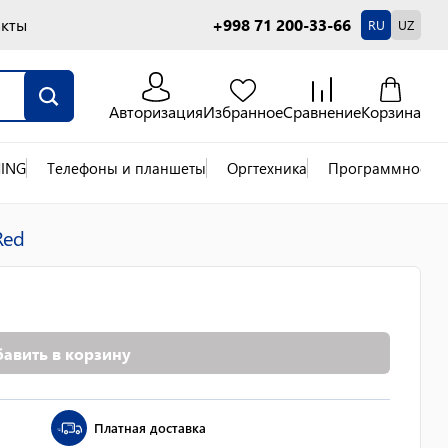
акты
+998 71 200-33-66
RU
UZ
Авторизация
Избранное
Сравнение
Корзина
ING
Телефоны и планшеты
Оргтехника
Программное об
Red
авить в корзину
Платная доставка