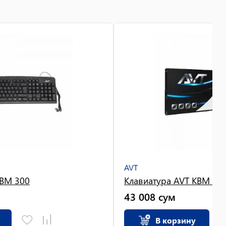
AVT
KBM 300
Клавиатура AVT KBM 30
43 008
сум
В корзину