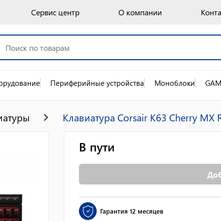
Сервис центр
О компании
Конт
орудование
Периферийные устройства
Моноблоки
GAM
иатуры
Клавиатура Corsair K63 Cherry MX 
В пути
Доб
Гарантия
12 месяцев