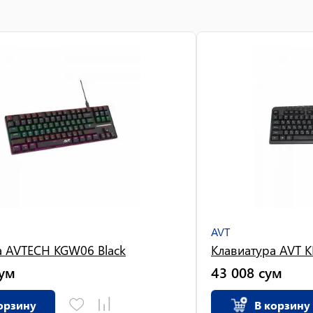
AVT
а AVTECH KGW06 Black
Клавиатура AVT 
ум
43 008
сум
орзину
В корзину