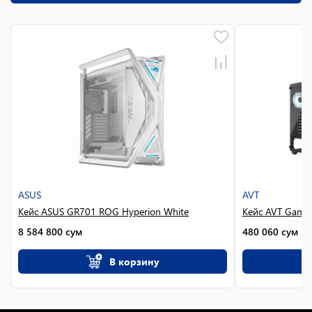
ASUS
AVT
Кейс ASUS GR701 ROG Hyperion White
Кейс AVT Gamin
8 584 800
сум
480 060
сум
В корзину