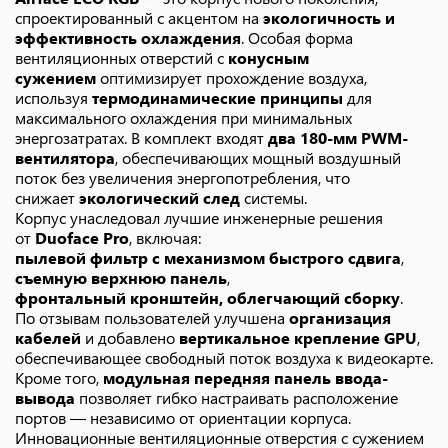
спроектированный с акцентом на
экологичность и
эффективность охлаждения
. Особая форма
вентиляционных отверстий с
конусным
сужением
оптимизирует прохождение воздуха,
используя
термодинамические принципы
для
максимального охлаждения при минимальных
энергозатратах. В комплект входят
два 180-мм PWM-
вентилятора
, обеспечивающих мощный воздушный
поток без увеличения энергопотребления, что
снижает
экологический след
системы.
Корпус унаследовал лучшие инженерные решения
от
Duoface Pro
, включая:
пылевой фильтр с механизмом быстрого сдвига
,
съемную верхнюю панель
,
фронтальный кронштейн, облегчающий сборку
.
По отзывам пользователей улучшена
организация
кабелей
и добавлено
вертикальное крепление GPU
,
обеспечивающее свободный поток воздуха к видеокарте.
Кроме того,
модульная передняя панель ввода-
вывода
позволяет гибко настраивать расположение
портов — независимо от ориентации корпуса.
Инновационные вентиляционные отверстия с сужением