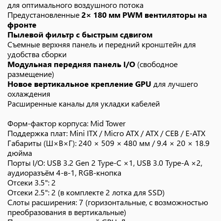
для оптимального воздушного потока
Предустановленные
2× 180 мм PWM вентиляторы на
фронте
Пылевой фильтр с быстрым сдвигом
Съемные верхняя панель и передний кронштейн для
удобства сборки
Модульная передняя панель I/O
(свободное
размещение)
Новое вертикальное крепление GPU
для лучшего
охлаждения
Расширенные каналы для укладки кабелей
Форм-фактор корпуса: Mid Tower
Поддержка плат: Mini ITX / Micro ATX / ATX / CEB / E-ATX
Габариты (Ш×В×Г): 240 × 509 × 480 мм / 9.4 × 20 × 18.9
дюйма
Порты I/O: USB 3.2 Gen 2 Type-C ×1, USB 3.0 Type-A ×2,
аудиоразъём 4-в-1, RGB-кнопка
Отсеки 3.5": 2
Отсеки 2.5": 2 (в комплекте 2 лотка для SSD)
Слоты расширения: 7 (горизонтальные, с возможностью
преобразования в вертикальные)