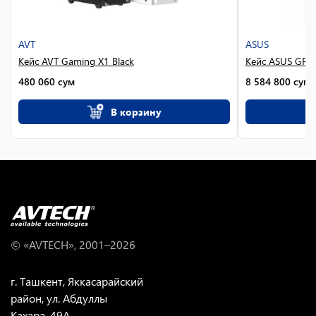
AVT
ASUS
Кейс AVT Gaming X1 Black
Кейс ASUS GR7
480 060
сум
8 584 800
сум
В корзину
© «AVTECH», 2001–
2026
г. Ташкент, Яккасарайский
район, ул. Абдуллы
Кахара, 49A