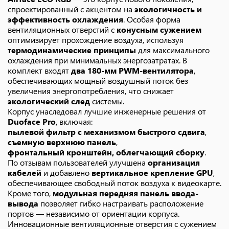
спроектированный с акцентом на
экологичность и
эффективность охлаждения
. Особая форма
вентиляционных отверстий с
конусным сужением
оптимизирует прохождение воздуха, используя
термодинамические принципы
для максимального
охлаждения при минимальных энергозатратах. В
комплект входят
два 180-мм PWM-вентилятора
,
обеспечивающих мощный воздушный поток без
увеличения энергопотребления, что снижает
экологический след
системы.
Корпус унаследовал лучшие инженерные решения от
Duoface Pro
, включая:
пылевой фильтр с механизмом быстрого сдвига
,
съемную верхнюю панель
,
фронтальный кронштейн, облегчающий сборку
.
По отзывам пользователей улучшена
организация
кабелей
и добавлено
вертикальное крепление GPU
,
обеспечивающее свободный поток воздуха к видеокарте.
Кроме того,
модульная передняя панель ввода-
вывода
позволяет гибко настраивать расположение
портов — независимо от ориентации корпуса.
Инновационные вентиляционные отверстия с сужением