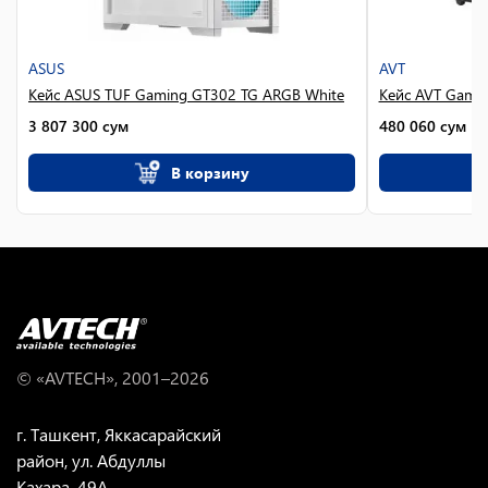
ASUS
AVT
Кейс ASUS TUF Gaming GT302 TG ARGB White
Кейс AVT Gamin
3 807 300
сум
480 060
сум
В корзину
© «AVTECH», 2001–
2026
г. Ташкент, Яккасарайский
район, ул. Абдуллы
Кахара, 49A