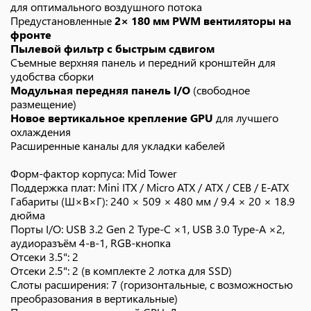
для оптимального воздушного потока
Предустановленные
2× 180 мм PWM вентиляторы на
фронте
Пылевой фильтр с быстрым сдвигом
Съемные верхняя панель и передний кронштейн для
удобства сборки
Модульная передняя панель I/O
(свободное
размещение)
Новое вертикальное крепление GPU
для лучшего
охлаждения
Расширенные каналы для укладки кабелей
Форм-фактор корпуса: Mid Tower
Поддержка плат: Mini ITX / Micro ATX / ATX / CEB / E-ATX
Габариты (Ш×В×Г): 240 × 509 × 480 мм / 9.4 × 20 × 18.9
дюйма
Порты I/O: USB 3.2 Gen 2 Type-C ×1, USB 3.0 Type-A ×2,
аудиоразъём 4-в-1, RGB-кнопка
Отсеки 3.5": 2
Отсеки 2.5": 2 (в комплекте 2 лотка для SSD)
Слоты расширения: 7 (горизонтальные, с возможностью
преобразования в вертикальные)