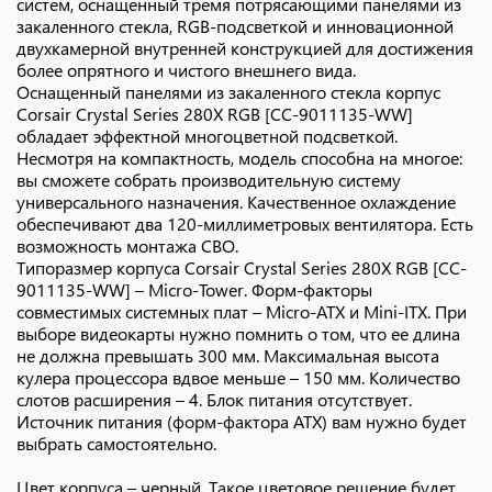
систем, оснащенный тремя потрясающими панелями из
закаленного стекла, RGB-подсветкой и инновационной
двухкамерной внутренней конструкцией для достижения
более опрятного и чистого внешнего вида.
Оснащенный панелями из закаленного стекла корпус
Corsair Crystal Series 280X RGB [CC-9011135-WW]
обладает эффектной многоцветной подсветкой.
Несмотря на компактность, модель способна на многое:
вы сможете собрать производительную систему
универсального назначения. Качественное охлаждение
обеспечивают два 120-миллиметровых вентилятора. Есть
возможность монтажа СВО.
Типоразмер корпуса Corsair Crystal Series 280X RGB [CC-
9011135-WW] – Micro-Tower. Форм-факторы
совместимых системных плат – Micro-ATX и Mini-ITX. При
выборе видеокарты нужно помнить о том, что ее длина
не должна превышать 300 мм. Максимальная высота
кулера процессора вдвое меньше – 150 мм. Количество
слотов расширения – 4. Блок питания отсутствует.
Источник питания (форм-фактора ATX) вам нужно будет
выбрать самостоятельно.
Цвет корпуса – черный. Такое цветовое решение будет