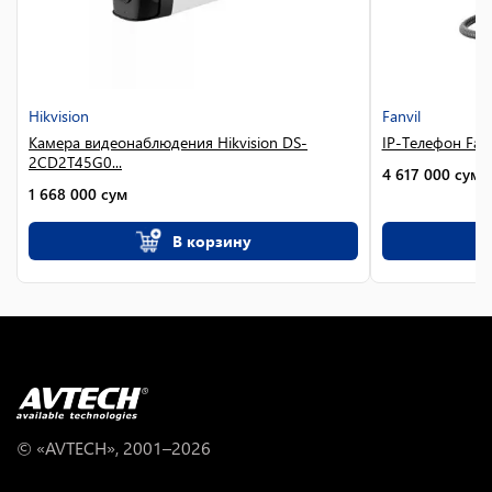
Hikvision
Fanvil
Камера видеонаблюдения Hikvision DS-
IP-Телефон Fanv
2CD2T45G0...
4 617 000
сум
1 668 000
сум
В корзину
© «AVTECH», 2001–
2026