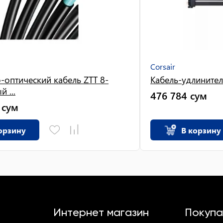
Corsair
-оптический кабель ZTT 8-
Кабель-удлинитель
 ...
476 784
сум
сум
орзину
В корзину
Интернет магазин
Покупа