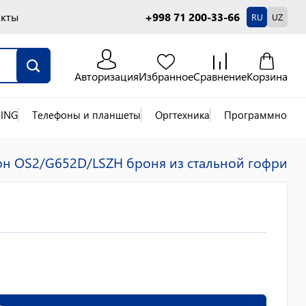
акты
+998 71 200-33-66
RU
UZ
Авторизация
Избранное
Сравнение
Корзина
ING
Телефоны и планшеты
Оргтехника
Программное об
он OS2/G652D/LSZH броня из стальной гофрир