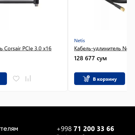
Netis
 Corsair PCIe 3.0 x16
Кабель-удлинитель Netis
128 677
сум
В корзину
+998
71 200 33 66
телям