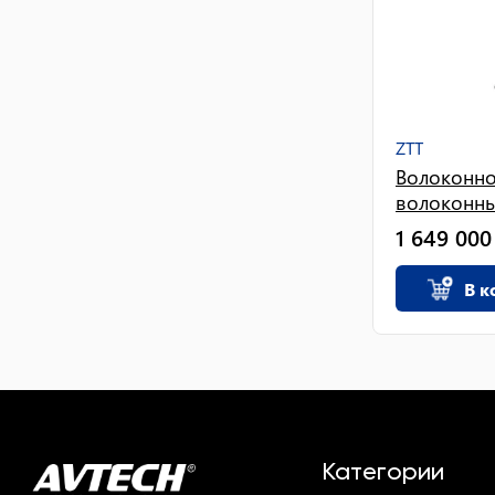
ZTT
Волоконно
волоконный
1 649 000
В к
Категории