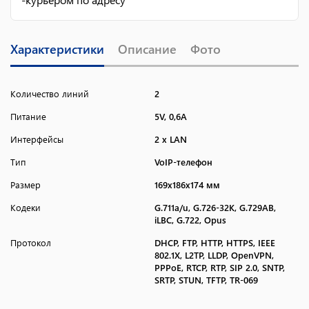
Характеристики
Описание
Фото
Количество линий
2
Питание
5V, 0,6A
Интерфейсы
2 x LAN
Тип
VoIP-телефон
Размер
169x186x174 мм
Кодеки
G.711a/u, G.726-32K, G.729AB,
iLBC, G.722, Opus
Протокол
DHCP, FTP, HTTP, HTTPS, IEEE
802.1X, L2TP, LLDP, OpenVPN,
PPPoE, RTCP, RTP, SIP 2.0, SNTP,
SRTP, STUN, TFTP, TR-069