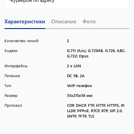
Характеристики
Описание
Фото
Количество линий
2
Кодеки
G.711 (A/u), G.729AB, G.726, iLBC,
G.722; Opus
Интерфейсы
2 x LAN
Питание
DC 5В, 2А
Тип
VoIP-телефон
Размер
55x215x58 мм
Протокол
CDP, DHCP, FTP, HTTP, HTTPS, IP,
LLDP, PPPoE, RTCP, RTP, SIP 2.0,
SNTP, TFTP, TLS