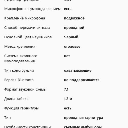
Микрофон с шумоподавлением
есть
Крепление микрофона
подвижное
Способ передачи сигнала
проводной
Основной цвет наушников
Черный
Метод крепления
оголовье
Система активного
нет
шумоподавления
Тип конструкции
охватывающие
Версия Bluetooth
не поддерживается
Формат звуковой схемы
7.1
Длина кабеля
1.2 м
Функция гарнитуры
есть
Тип
проводная гарнитура
Особенности конструкции
съемные амбушюры,