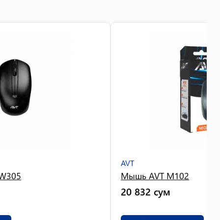
AVT
W305
Мышь AVT M102
20 832
сум