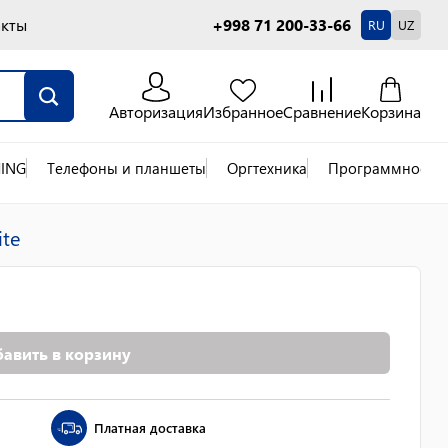
акты
+998 71 200-33-66
RU
UZ
Авторизация
Избранное
Сравнение
Корзина
ING
Телефоны и планшеты
Оргтехника
Программное об
te
авить в корзину
Платная доставка