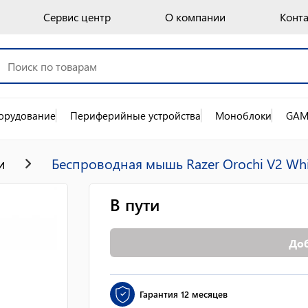
Сервис центр
О компании
Конт
орудование
Периферийные устройства
Моноблоки
GAM
и
Беспроводная мышь Razer Orochi V2 Whi
В пути
Доб
Гарантия
12 месяцев