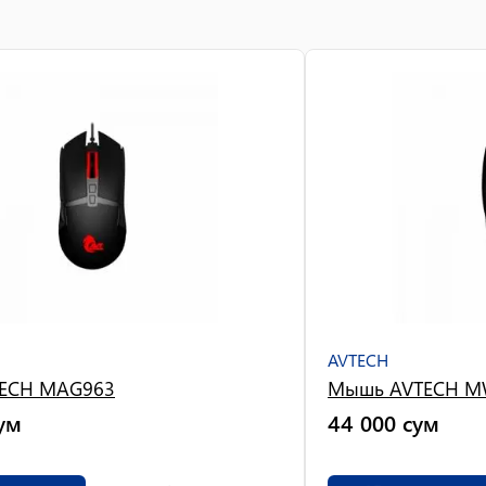
AVTECH
ECH MAG963
Мышь AVTECH M
ум
44 000
сум