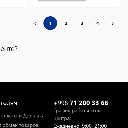
<
>
1
2
3
4
енте?
+998
71 200 33 66
телям
График работы колл-
оплаты и Доставка
центра
:
и обмен товаров
Ежедневно
: 9:00–21:00