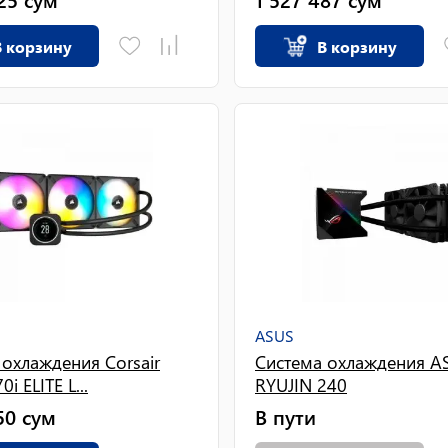
В корзину
В корзину
ASUS
 охлаждения Corsair
Система охлаждения 
i ELITE L...
RYUJIN 240
50
сум
В пути