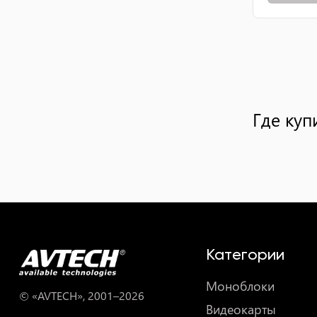
Где куп
Категории
Моноблоки
© «AVTECH», 2001–
2026
Видеокарты