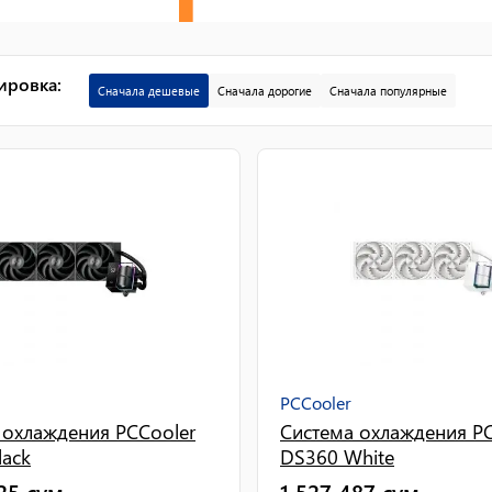
ировка
:
Сначала дешевые
Сначала дорогие
Сначала популярные
PCCooler
 охлаждения PCCooler
Система охлаждения PC
lack
DS360 White
25
сум
1 527 487
сум