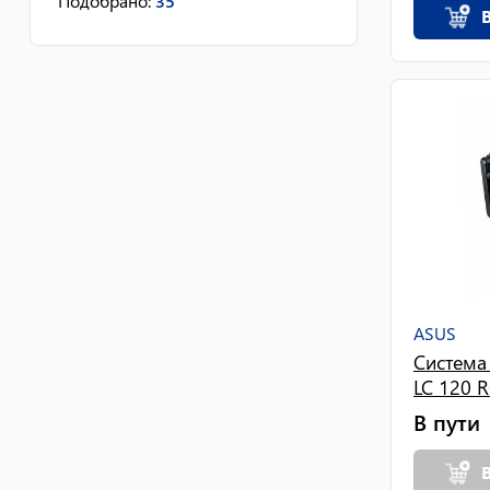
Подобрано
:
35
LGA 1151-v2, TR4
(опционально), LGA 1200,
LGA 2066, AM4, LGA 1156,
1
LGA 1155, LGA 2011, LGA
1150, LGA 2011-v3, LGA 1151
LGA 1200, LGA 2066, LGA
1151, LGA 1156, LGA 1155,
2
LGA 1366, LGA 2011, LGA
1150, LGA 2011-v3
ASUS
Система
LC 120 
В пути