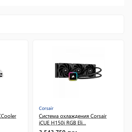
Corsair
Cooler
Система охлаждения Corsair
iCUE H150i RGB Eli...
3 543 750
сум