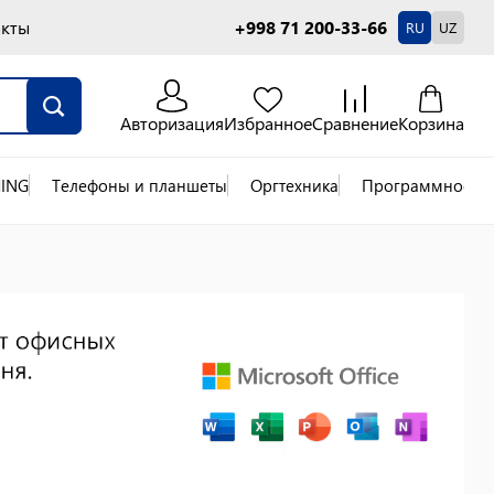
акты
+998 71 200-33-66
RU
UZ
Авторизация
Избранное
Сравнение
Корзина
ING
Телефоны и планшеты
Оргтехника
Программное об