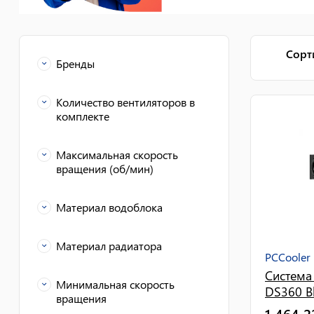
Сорт
Бренды
ASUS
Corsair
13
14
Количество вентиляторов в
комплекте
Cougar
Huntkey
4
2
PCCooler
1
2
2
1
3
Максимальная скорость
вращения (об/мин)
2000 об/мин
2
Материал водоблока
2500 об/мин
2
медь
4
Материал радиатора
PCCooler
Система
алюминий
4
Минимальная скорость
DS360 B
вращения
1 464 2